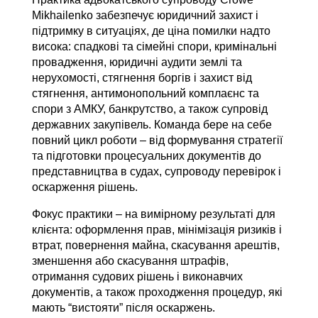
Mikhailenko забезпечує юридичний захист і
підтримку в ситуаціях, де ціна помилки надто
висока: спадкові та сімейні спори, кримінальні
провадження, юридичні аудити землі та
нерухомості, стягнення боргів і захист від
стягнення, антимонопольний комплаєнс та
спори з АМКУ, банкрутство, а також супровід
державних закупівель. Команда бере на себе
повний цикл роботи – від формування стратегії
та підготовки процесуальних документів до
представництва в судах, супроводу перевірок і
оскарження рішень.
Фокус практики – на вимірному результаті для
клієнта: оформлення прав, мінімізація ризиків і
втрат, повернення майна, скасування арештів,
зменшення або скасування штрафів,
отримання судових рішень і виконавчих
документів, а також проходження процедур, які
мають “вистояти” після оскаржень.