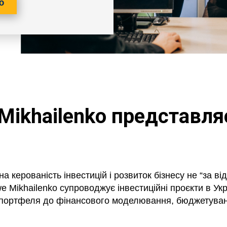
ю
Mikhailenko представл
на керованість інвестицій і розвиток бізнесу не “за в
e Mikhailenko супроводжує інвестиційні проєкти в Укра
я портфеля до фінансового моделювання, бюджетуван