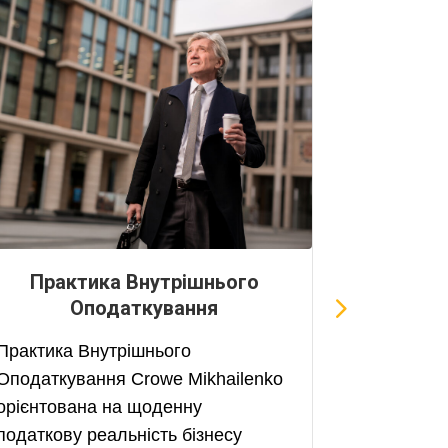
Практика Внутрішнього
Пра
Оподаткування
Грант
Практика Внутрішнього
Практика 
Оподаткування Crowe Mikhailenko
професій
орієнтована на щоденну
стратегіч
податкову реальність бізнесу
роботи з