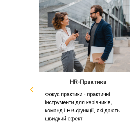
атів
⁠HR-Практика
Фокус практики - практичні
катському
інструменти для керівників,
команд і HR-функції, які дають
швидкий ефект