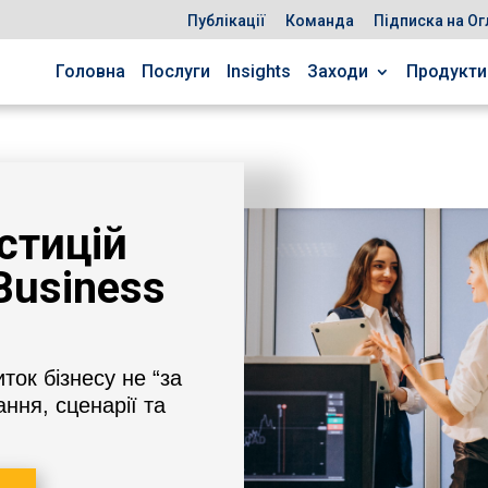
Публікації
Команда
Підписка на Ог
Головна
Послуги
Insights
Заходи
Продукти
стицій
Business
иток бізнесу не “за
ння, сценарії та