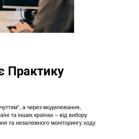
яє Практику
ідчуттям”, а через моделювання,
їні та інших країнах – від вибору
ня та незалежного моніторингу ходу