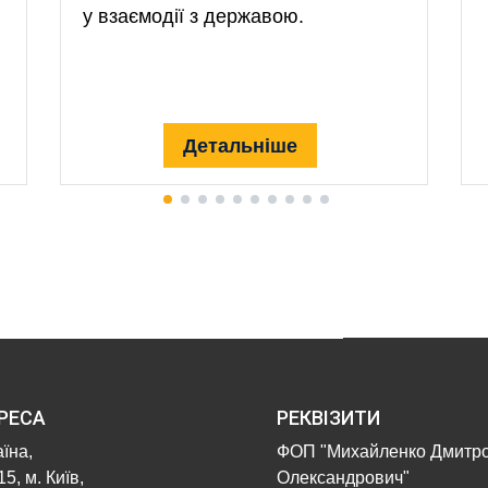
у взаємодії з державою.
Детальніше
РЕСА
РЕКВІЗИТИ
їна,
ФОП "Михайленко Дмитр
5, м. Київ,
Олександрович"