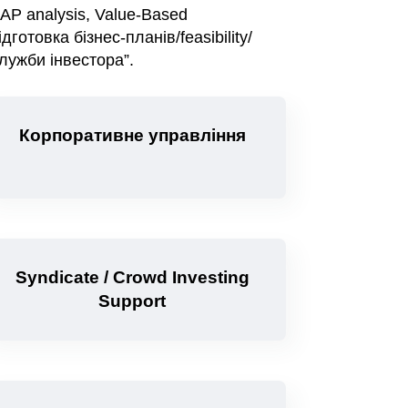
AP analysis, Value-Based
отовка бізнес-планів/feasibility/
служби інвестора”.
Корпоративне управління
Syndicate / Crowd Investing
Support