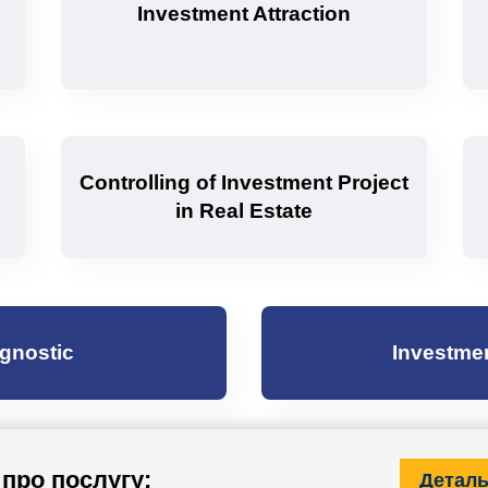
Investment Attraction
Controlling of Investment Project
in Real Estate
agnostic
Investme
про послугу:
Деталь