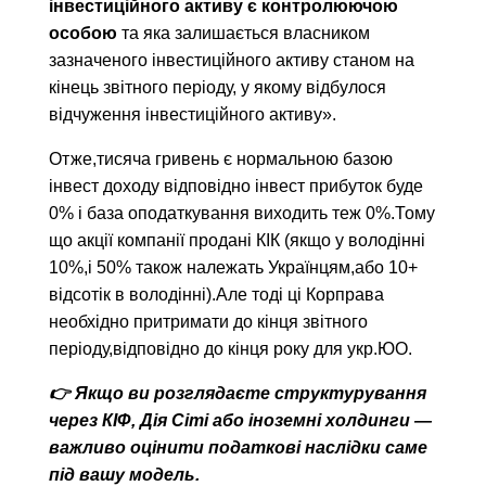
інвестиційного активу є контролюючою
особою
та яка залишається власником
зазначеного інвестиційного активу станом на
кінець звітного періоду, у якому відбулося
відчуження інвестиційного активу».
Отже,тисяча гривень є нормальною базою
інвест доходу відповідно інвест прибуток буде
0% і база оподаткування виходить теж 0%.Тому
що акції компанії продані КІК (якщо у володінні
10%,і 50% також належать Українцям,або 10+
відсотік в володінні).Але тоді ці Корправа
необхідно притримати до кінця звітного
періоду,відповідно до кінця року для укр.ЮО.
👉 Якщо ви розглядаєте структурування
через КІФ, Дія Сіті або іноземні холдинги —
важливо оцінити податкові наслідки саме
під вашу модель.