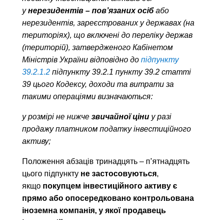
у
нерезидентів – пов’язаних осіб
або
нерезидентів, зареєстрованих у державах (на
територіях), що включені до переліку держав
(територій), затвердженого Кабінетом
Міністрів України відповідно до
підпункту
39.2.1.2
підпункту 39.2.1 пункту 39.2 статті
39 цього Кодексу, доходи та витрати за
такими операціями визначаються:
​
у розмірі не нижче
звичайної ціни
у разі
продажу платником податку інвестиційного
активу;
Положення абзаців тринадцять – п’ятнадцять
цього підпункту
не застосовуються
,
якщо
покупцем інвестиційного активу є
прямо або опосередковано контрольована
іноземна компанія, у якої продавець