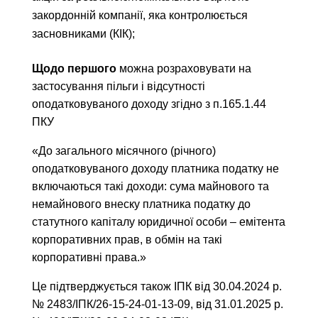
закордонній компанії, яка контролюється
засновниками (КІК);
Щодо першого
можна розраховувати на
застосування пільги і відсутності
оподатковуваного доходу згідно з п.165.1.44
ПКУ
«До загального місячного (річного)
оподатковуваного доходу платника податку не
включаються такі доходи:​ сума майнового та
немайнового внеску платника податку до
статутного капіталу юридичної особи – емітента
корпоративних прав, в обмін на такі
корпоративні права.»
Це підтверджується також ІПК від 30.04.2024 р.
№ 2483/ІПК/26-15-24-01-13-09, від
31.01.2025 р.