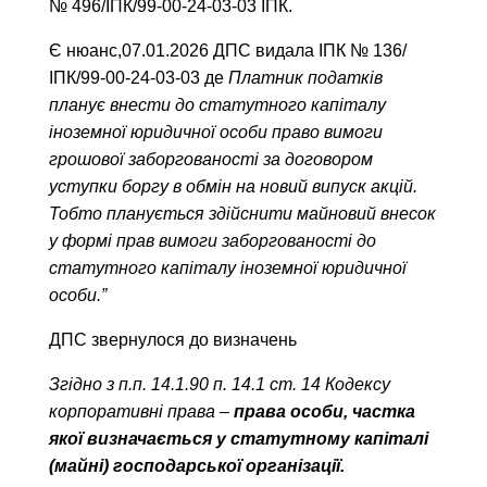
№ 496/ІПК/99-00-24-03-03 ІПК.
Є нюанс,07.01.2026 ДПС видала ІПК № 136/
ІПК/99-00-24-03-03 де
Платник податків
планує внести до статутного капіталу
іноземної юридичної особи право вимоги
грошової заборгованості за договором
уступки боргу в обмін на новий випуск акцій.
Тобто планується здійснити майновий внесок
у формі прав вимоги заборгованості до
статутного капіталу іноземної юридичної
особи.”
ДПС звернулося до визначень
Згідно з п.п. 14.1.90 п. 14.1 ст. 14 Кодексу
корпоративні права –
права особи, частка
якої визначається у статутному капіталі
(майні) господарської організації.