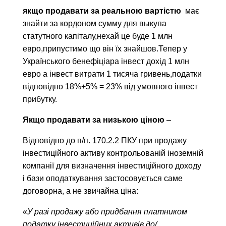
якщо продавати за реальною вартістю
має
знайти за кордоном сумму для выкупа
статутного капіталу,нехай це буде 1 млн
евро,припустимо що він їх знайшов.Тепер у
Українського бенефіціара інвест дохід 1 млн
евро а інвест витрати 1 тисяча гривень,податки
відповідно 18%+5% = 23% від умовного інвест
прибутку.
Якщо продавати за низькою ціною
–
Відповідно до п/п. 170.2.2 ПКУ при продажу
інвестиційного активу контрольованій іноземній
компанії для визначення інвестиційного доходу
і бази оподаткування застосовується саме
договорна, а не звичайна ціна:​
«У разі продажу або придбання платником
податку інвестиційних активів до/