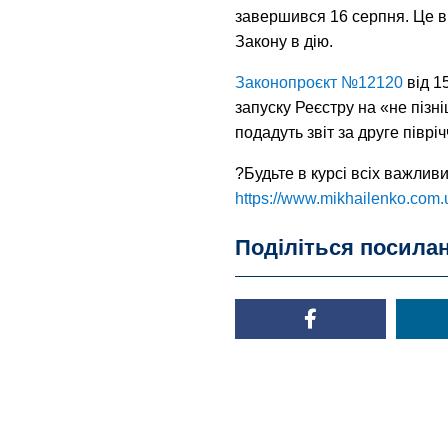
завершився 16 серпня. Це в
Закону в дію.
Законопроєкт №12120
від 1
запуску Реєстру на «не пізн
подадуть звіт за друге піврі
?Будьте в курсі всіх важли
https://www.mikhailenko.com.
Поділіться посила