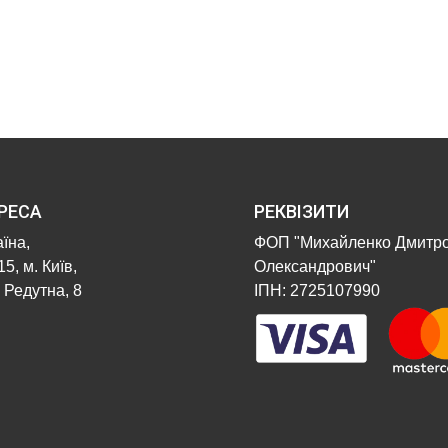
РЕСА
РЕКВІЗИТИ
їна,
ФОП "Михайленко Дмитр
5, м. Київ,
Олександрович"
 Редутна, 8
ІПН: 2725107990