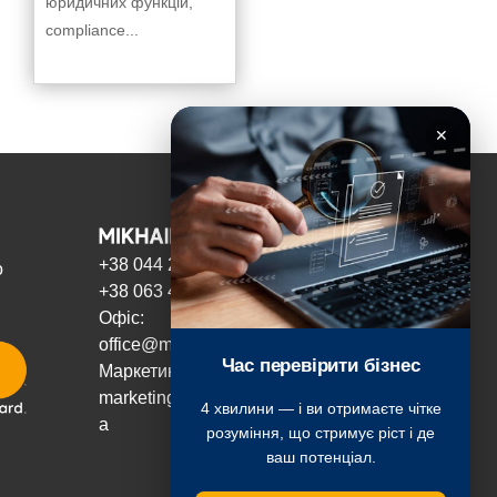
юридичних функцій,
compliance...
✕
+38 044 221 3603
о
+38 063 466 8242
Офіс:
office@mikhailenko.com.ua
Час перевірити бізнес
Маркетинг:
marketing@mikhailenko.com.u
4 хвилини — і ви отримаєте чітке
a
розуміння, що стримує ріст і де
ваш потенціал.