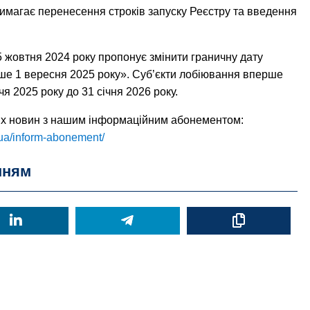
имагає перенесення строків запуску Реєстру та введення
5 жовтня 2024 року пропонує змінити граничну дату
іше 1 вересня 2025 року». Суб’єкти лобіювання вперше
ччя 2025 року до 31 січня 2026 року.
вих новин з нашим інформаційним абонементом:
ua/inform-abonement/
нням