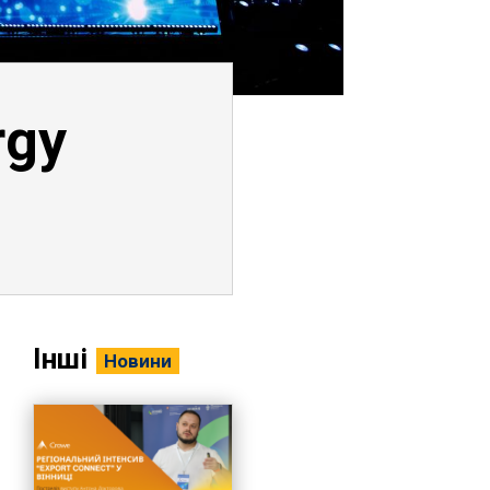
rgy
Інші
Новини