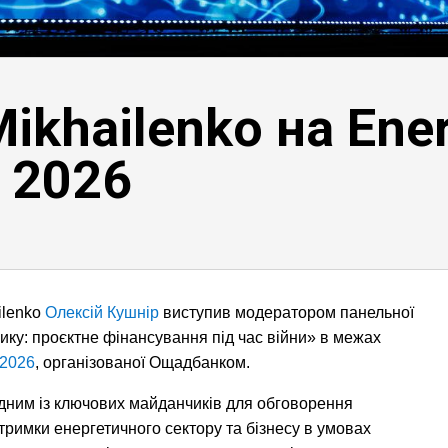
ikhailenko на Ene
 2026
ilenko
Олексій Кушнір
виступив модератором панельної
зику: проєктне фінансування під час війни» в межах
 2026
, організованої Ощадбанком.
дним із ключових майданчиків для обговорення
тримки енергетичного сектору та бізнесу в умовах