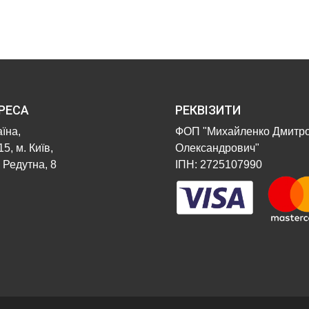
РЕСА
РЕКВІЗИТИ
їна,
ФОП "Михайленко Дмитр
5, м. Київ,
Олександрович"
 Редутна, 8
ІПН: 2725107990