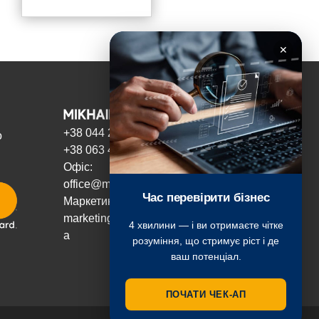
✕
+38 044 221 3603
о
+38 063 466 8242
Офіс:
office@mikhailenko.com.ua
Час перевірити бізнес
Маркетинг:
marketing@mikhailenko.com.u
4 хвилини — і ви отримаєте чітке
a
розуміння, що стримує ріст і де
ваш потенціал.
ПОЧАТИ ЧЕК-АП