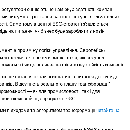
а регулятори оцінюють не наміри, а здатність компанії
мічних умов: зростання вартості ресурсів, кліматичних
сті. Саме тому в центрі ESG-стратегії з’являється
ідь на питання: як бізнес буде заробляти в новій
мент, а про зміну логіки управління. Європейські
онкретики: які процеси змінюються, які ресурси
овуються і як це впливає на фінансову стійкість компанії.
 вже не питання «коли починати», а питання доступу до
ринків. Відсутність реального плану трансформації
роможності — як для промисловості, так і для
анов і компаній, що працюють з ЄС.
ими підходами та алгоритмом трансформації
читайте на
тратегію або готуєтесь до вимог ESRS варто