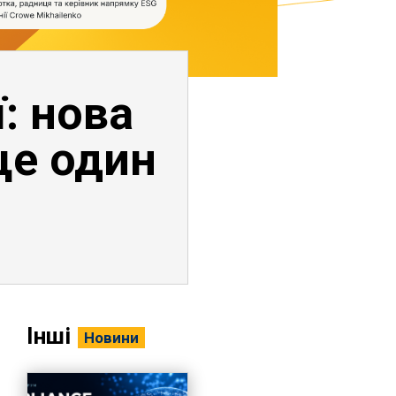
: нова
ще один
Інші
Новини