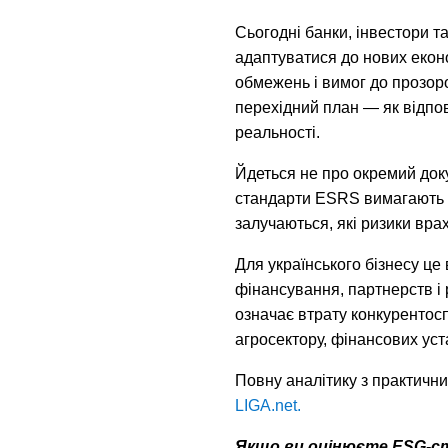
Сьогодні банки, інвестори т
адаптуватися до нових еконо
обмежень і вимог до прозоро
перехідний план — як відпов
реальності.
Йдеться не про окремий доку
стандарти ESRS вимагають к
залучаються, які ризики врах
Для українського бізнесу це
фінансування, партнерств і 
означає втрату конкурентосп
агросектору, фінансових уст
Повну аналітику з практичн
LIGA.net.
Якщо ви оцінюєте ESG-с