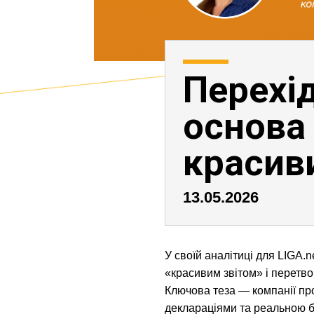
Перехід
основа 
красив
13.05.2026
У своїй аналітиці для LIGA.
«красивим звітом» і перетво
Ключова теза — компанії про
деклараціями та реальною б