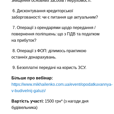
знищення основних засобів / нерухомості.
6. Дисконтування кредиторської
заборгованості: чи є питання ще актуальним?
7. Операції з орендарями щодо передання /
повернення поліпшень: що з ПДВ та податком
на прибуток?
8. Операції з ФОП: ділимось практикою
останніх донарахувань.
9. Безоплатні передачі на користь ЗСУ.
Більше про вебінар:
https://www.mikhailenko.com.ua/event/opodatkuvannya-
v-budivelnij-galuzi/
Вартість участі:
1500 грн* (з нагоди дня
будівельника)