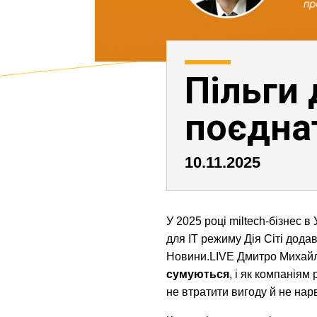
Пільги 
поєднат
10.11.2025
У 2025 році miltech-бізнес в
для ІТ режиму Дія Сіті дода
Новини.LIVE Дмитро Михайл
сумуються
, і як компаніям
не втратити вигоду й не нарв