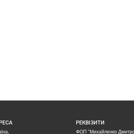
РЕСА
РЕКВІЗИТИ
їна,
ФОП "Михайленко Дмитр