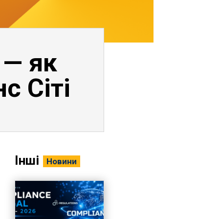
 — як
с Сіті
Інші
Новини