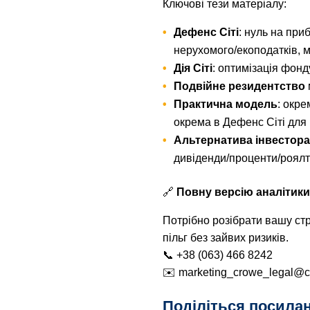
Ключові тези матеріалу:
Дефенс Сіті
: нуль на при
нерухомого/екоподатків, 
Дія Сіті
: оптимізація фонд
Подвійне резидентство
Практична модель
: окре
окрема в Дефенс Сіті для 
Альтернатива інвестор
дивіденди/проценти/роялті
🔗
Повну версію аналітики
Потрібно розібрати вашу ст
пільг без зайвих ризиків.
📞 +38 (063) 466 8242
✉️ marketing_crowe_legal@
Поділіться посила