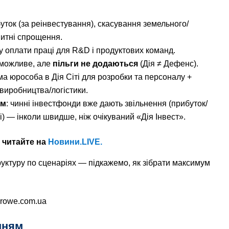
буток (за реінвестування), скасування земельного/
митні спрощення.
у оплати праці для R&D і продуктових команд.
можливе, але
пільги не додаються
(Дія ≠ Дефенс).
ма юрособа в Дія Сіті для розробки та персоналу +
виробництва/логістики.
ам
: чинні інвестфонди вже дають звільнення (прибуток/
) — інколи швидше, ніж очікуваний «Дія Інвест».
 читайте на
Новини.LIVE.
руктуру по сценаріях — підкажемо, як зібрати максимум
crowe.com.ua
нням