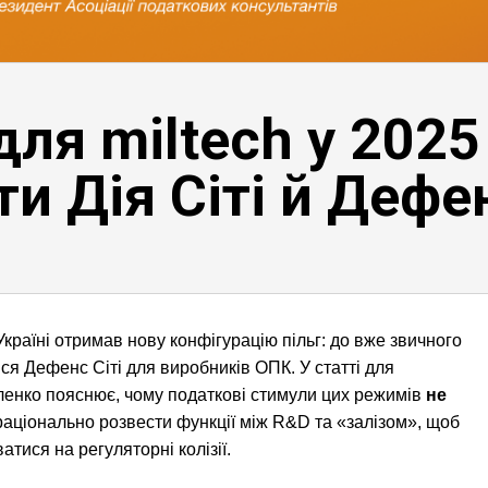
для miltech у 2025
и Дія Сіті й Дефен
 Україні отримав нову конфігурацію пільг: до вже звичного
вся Дефенс Сіті для виробників ОПК. У статті для
енко пояснює, чому податкові стимули цих режимів
не
 раціонально розвести функції між R&D та «залізом», щоб
атися на регуляторні колізії.