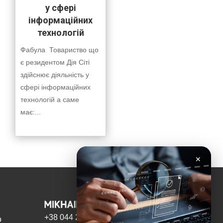
у сфері
інформаційних
технологій
Фабула Товариство що
є резидентом Дія Сіті
здійснює діяльність у
сфері інформаційних
технологій а саме
має:...
✕
+38 044 221 3603
о