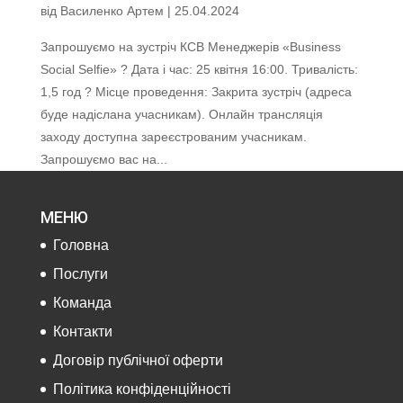
від
Василенко Артем
|
25.04.2024
Запрошуємо на зустріч КСВ Менеджерів «Business
Social Selfie» ? Дата і час: 25 квітня 16:00. Тривалість:
1,5 год ? Місце проведення: Закрита зустріч (адреса
буде надіслана учасникам). Онлайн трансляція
заходу доступна зареєстрованим учасникам.
Запрошуємо вас на...
МЕНЮ
Головна
Послуги
Команда
Контакти
Договір публічної оферти
Політика конфіденційності