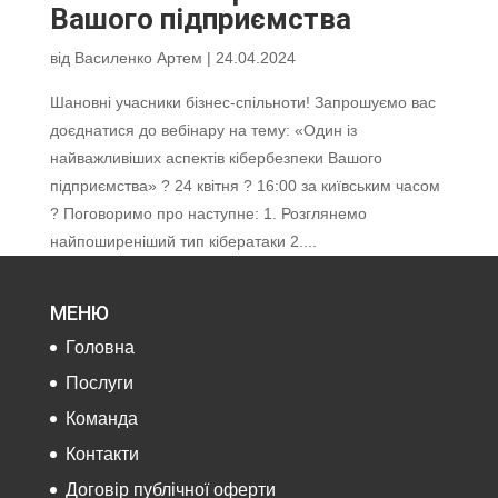
Вашого підприємства
від
Василенко Артем
|
24.04.2024
Шановні учасники бізнес-спільноти! Запрошуємо вас
доєднатися до вебінару на тему: «Один із
найважливіших аспектів кібербезпеки Вашого
підприємства» ? 24 квітня ? 16:00 за київським часом
? Поговоримо про наступне: 1. Розглянемо
найпоширеніший тип кібератаки 2....
МЕНЮ
Головна
Послуги
Команда
Контакти
Договір публічної оферти