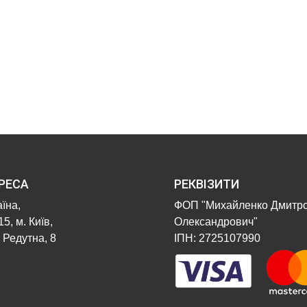
РЕСА
РЕКВІЗИТИ
їна,
ФОП "Михайленко Дмитр
5, м. Київ,
Олександрович"
 Редутна, 8
ІПН: 2725107990