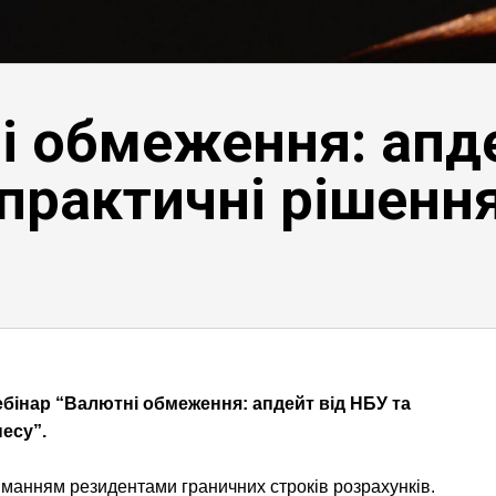
і обмеження: апде
 практичні рішенн
бінар “Валютні обмеження: апдейт від НБУ та
несу”.
иманням резидентами граничних строків розрахунків.