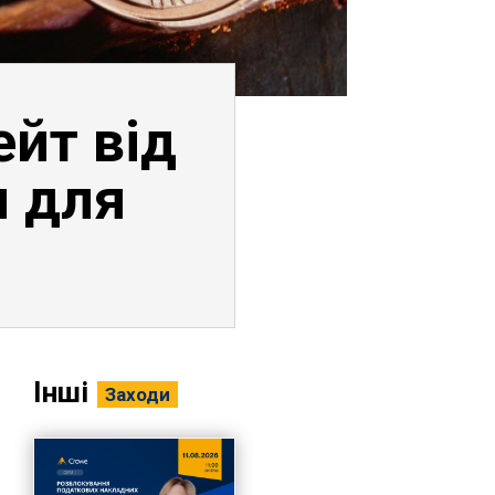
йт від
я для
Інші
Заходи