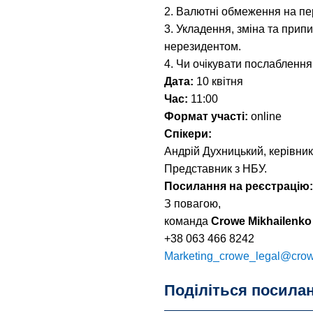
2. Валютні обмеження на пері
3. Укладення, зміна та прип
нерезидентом.
4. Чи очікувати послабленн
Дата:
10 квітня
Час:
11:00
Формат участі:
onlinе
Спікери:
Андрій Духницький, керівни
Представник з НБУ.
Посилання на реєстрацію
З повагою,
команда
Crowe Mikhailenko
+38 063 466 8242
Marketing_crowe_legal@cro
Поділіться посила