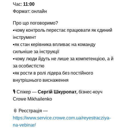
Час:
11:00
Формат: онлайн
Про що поговоримо?
▪️чому контроль перестає працювати як єдиний
інструмент
▪️як стан керівника впливає на команду
сильніше за інструкції
▪️чому люди йдуть не лише за компетенцією, а й
за особистістю
▪️як рости в ролі лідера без постійного
внутрішнього виснаження
🎙 Спікер —
Сергій Шкуропат,
бізнес-коуч
Crowe Mikhailenko
📎 Реєстрація —
https://www.service.crowe.com.ua/reyestracziya-
na-vebinar/