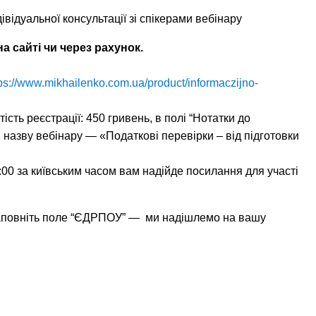
івідуальної консультації зі спікерами вебінару
 сайті чи через рахунок.
tps://www.mikhailenko.com.ua/product/informaczijno-
ість реєстрації: 450 гривень, в полі “Нотатки до
назву вебінару — «Податкові перевірки – від підготовки
.
3:00 за київським часом вам надійде посилання для участі
заповніть поле “ЄДРПОУ” — ми надішлемо на вашу