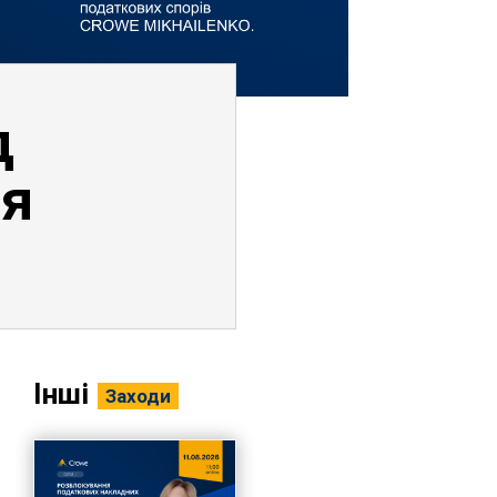
д
ня
Інші
Заходи