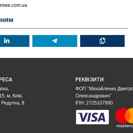
rowe.com.ua
нням
РЕСА
РЕКВІЗИТИ
їна,
ФОП "Михайленко Дмитр
5, м. Київ,
Олександрович"
 Редутна, 8
ІПН: 2725107990