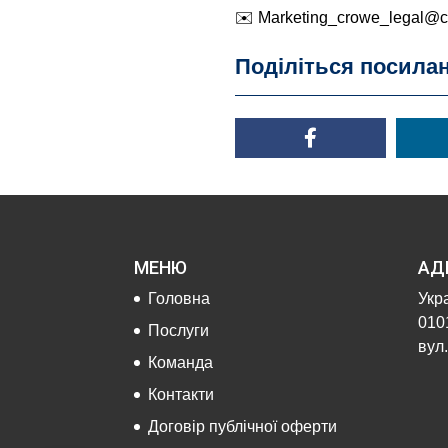
✉️
Marketing_crowe_legal@c
Поділіться посила
МЕНЮ
АД
Головна
Укра
0101
Послуги
вул.
Команда
Контакти
Договір публічної оферти