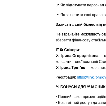
📌 Як підготувати персонал
📌 Як захистити свої права 
Захистіть свій бізнес від 
Не втрачайте можливість от
зберегти фінансову стабільн
🧑‍🏫
Спікери:
🎤
Ірина Огороднікова
— к
консалтингової компанії Cro
🎤
Ірина Трет’як
— керівник 
Реєстрація:
https://link.it-m
🎁
БОНУСИ ДЛЯ УЧАСНИК
• Повний пакет презентаційн
• Безлімітний доступ до зап