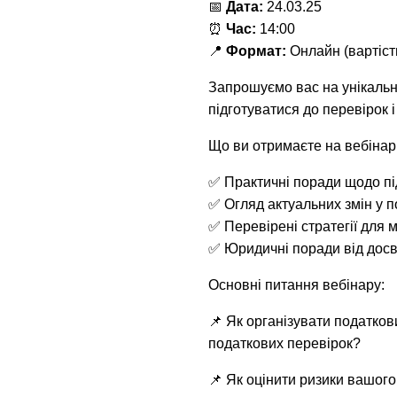
📅
Дата:
24.03.25
⏰
Час:
14:00
📍
Формат:
Онлайн (вартіст
Запрошуємо вас на унікальни
підготуватися до перевірок 
Що ви отримаєте на вебінарі
✅ Практичні поради щодо пі
✅ Огляд актуальних змін у 
✅ Перевірені стратегії для м
✅ Юридичні поради від досв
Основні питання вебінару:
📌 Як організувати податков
податкових перевірок?
📌 Як оцінити ризики вашог