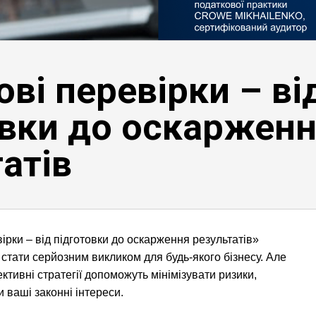
ві перевірки – ві
овки до оскаржен
атів
ірки – від підготовки до оскарження результатів»
стати серйозним викликом для будь-якого бізнесу. Але
ктивні стратегії допоможуть мінімізувати ризики,
и ваші законні інтереси.