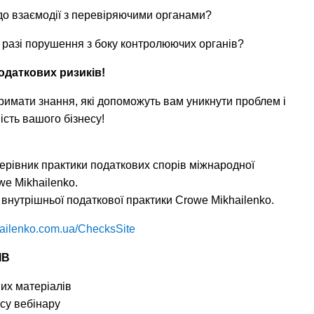
 до взаємодії з перевіряючими органами?
в разі порушення з боку контролюючих органів?
податкових ризиків!
римати знання, які допоможуть вам уникнути проблем і
ість вашого бізнесу!
ерівник практики податкових спорів міжнародної
we Mikhailenko.
внутрішньої податкової практики Crowe Mikhailenko.
ikhailenko.com.ua/ChecksSite
ІВ
их матеріалів
ису вебінару