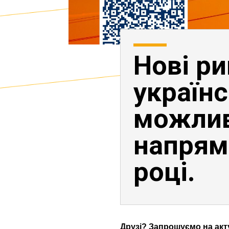
Нові ри
українс
можлив
напрям
році.
Друзі? Запрошуємо на акт