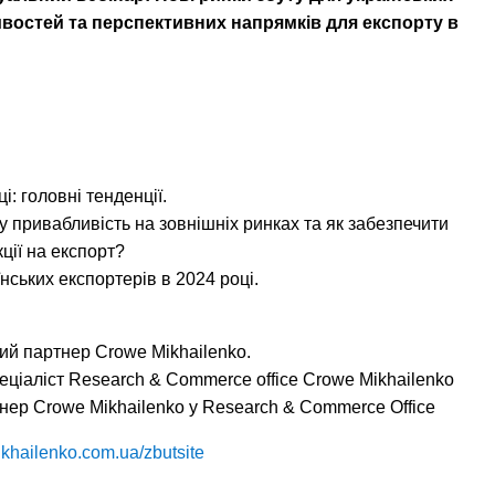
ивостей та перспективних напрямків для експорту в
і: головні тенденції.
шу привабливість на зовнішніх ринках та як забезпечити
ції на експорт?
їнських експортерів в 2024 році.
й партнер Crowe Mikhailenko.
еціаліст Research & Commerce office Crowe Mikhailenko
нер Crowe Mikhailenko у Research & Commerce Office
mikhailenko.com.ua/zbutsite