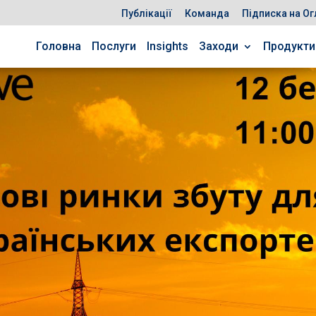
Публікації
Команда
Підписка на Ог
Головна
Послуги
Insights
Заходи
Продукти