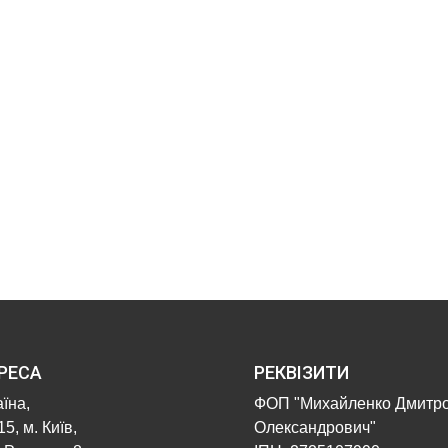
РЕСА
РЕКВІЗИТИ
їна,
ФОП "Михайленко Дмитр
5, м. Київ,
Олександрович"