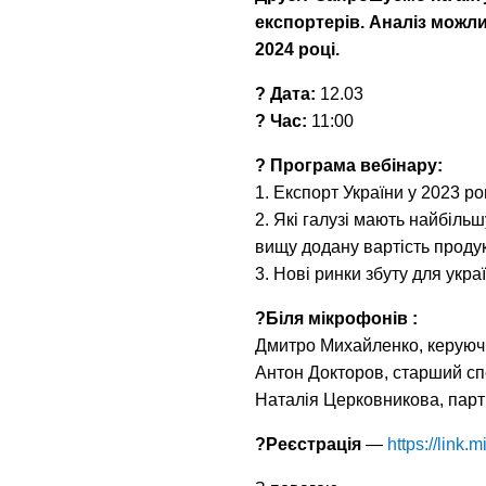
експортерів. Аналіз можл
2024 році.
? Дата:
12.03
? Час:
11:00
? Програма вебінару:
1. Експорт України у 2023 роц
2. Які галузі мають найбіль
вищу додану вартість продук
3. Нові ринки збуту для укра
?️Біля мікрофонів :
Дмитро Михайленко, керуючи
Антон Докторов, старший сп
Наталія Церковникова, парт
?Реєстрація
—
https://link.