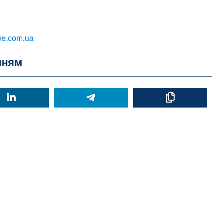
we.com.ua
нням