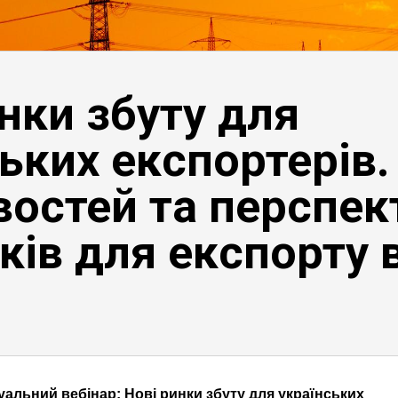
нки збуту для
ьких експортерів.
остей та перспек
ків для експорту 
уальний вебінар: Нові ринки збуту для українських