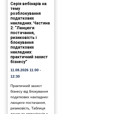
Серія вебінарів на
тему
розблокування
податкових
накладних. Частина
2: “Ланцюги
постачання,
ризиковість і
блокування
податкових
накладних:
практичний захист
бізнесу”
11.08.2026
11:00
-
12:30
Практичний захист
бізнесу від блокування
податкових накладних:
ланцюги постачання,
ризиковість, Таблиця
даних та комунікація з