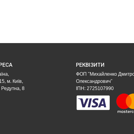
РЕСА
РЕКВІЗИТИ
їна,
ФОП "Михайленко Дмитр
5, м. Київ,
Олександрович"
 Редутна, 8
ІПН: 2725107990