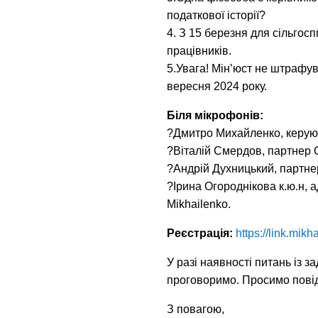
податкової історії?
4. З 15 березня для сільго
працівників.
5.Увага! Мінʼюст не штрафув
вересня 2024 року.
Біля мікрофонів:
?Дмитро Михайленко, керуюч
?Віталій Смердов, партнер C
?Андрій Духницький, партнер
?Ірина Огороднікова к.ю.н, 
Mikhailenko.
Реєстрація:
https://link.mik
У разі наявності питань із з
проговоримо. Просимо повід
З повагою,