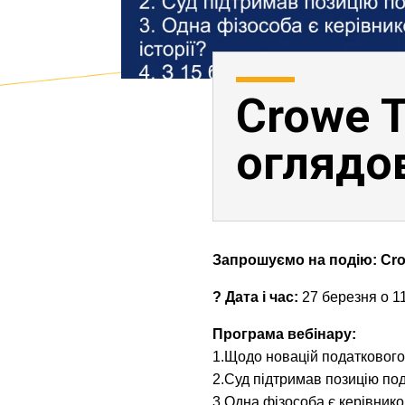
Crowe 
оглядо
Запрошуємо на подію: Cro
? Дата і час:
27 березня о 11
Програма вебінару:
1.Щодо новацій податкового
2.Суд підтримав позицію по
3.Одна фізособа є керівнико