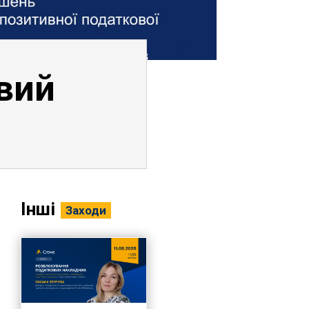
вий
Інші
Заходи