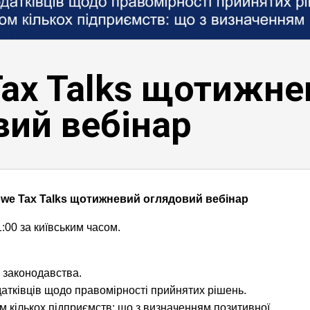
Tax Talks щотижне
вий вебінар
we Tax Talks щотижневий оглядовий вебінар
:00 за київським часом.
 законодавства.
датківців щодо правомірності прийнятих рішень.
м кількох підприємств: що з визначенням позитивної