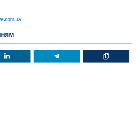
we.com.ua
нням