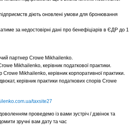
сппідприємств діють оновлені умови для бронювання
атиме за недостовірні дані про бенефіціарів в ЄДР до 1
ий партнер Crowe Mikhailenko.
rowe Mikhailenko, керівник податкової практики.
 Crowe Mikhailenko, керівник корпоративної практики.
адвокат, керівник практики податкових спорів Crowe
hailenko.com.ua/taxsite27
адоволенням проведемо із вами зустріч / дзвінок та
омити зручні вам дату та час