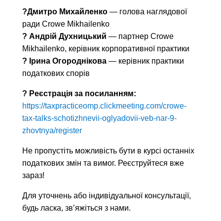
?Дмитро Михайленко
— голова наглядової
ради Crowe Mikhailenko
? Андрій Духницький
— партнер Crowe
Mikhailenko, керівник корпоративної практики
? Ірина Огороднікова
— керівник практики
податкових спорів
? Реєстрація за посиланням:
https://taxpracticeomp.clickmeeting.com/crowe-
tax-talks-schotizhnevii-oglyadovii-veb-nar-9-
zhovtnya/register
Не пропустіть можливість бути в курсі останніх
податкових змін та вимог. Реєструйтеся вже
зараз!
Для уточнень або індивідуальної консультації,
будь ласка, зв’яжіться з нами.