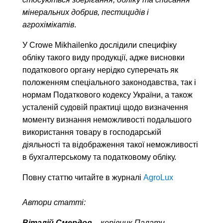
мінеральних добрив, пестицидів і
агрохімікатів
.
У Crowe Mikhailenko дослідили специфіку
обліку такого виду продукції, адже висновки
податкового органу нерідко суперечать як
положенням спеціального законодавства, так і
нормам Податкового кодексу України, а також
усталеній судовій практиці щодо визначення
моменту визнання неможливості подальшого
використання товару в господарській
діяльності та відображення такої неможливості
в бухгалтерському та податковому обліку.
Повну статтю читайте в журналі
AgroLux
Автори статті:
Віталій Смердов
– керівник Палати