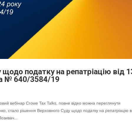
 щодо податку на репатріацію від 1
а № 640/3584/19
овий вебінар Crowe Tax Talks, повне відео можна переглянути
нко, стало рішення Верховного Суду щодо податку на репатріацію в
озивач...