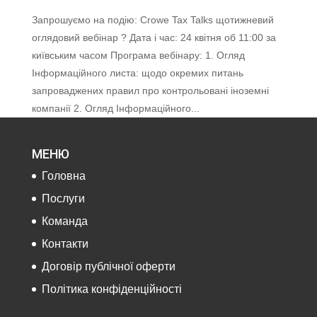
Запрошуємо на подію: Crowe Tax Talks щотижневий
оглядовий вебінар ? Дата і час: 24 квітня об 11:00 за
київським часом Програма вебінару: 1. Огляд
Інформаційного листа: щодо окремих питань
запроваджених правил про контрольовані іноземні
компанії 2. Огляд Інформаційного...
МЕНЮ
Головна
Послуги
Команда
Контакти
Договір публічної оферти
Політика конфіденційності