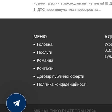
новини та зміни в законодавстві і не тільки! 📅
1. ДПС переглянула план перевірок на...
МЕНЮ
АД
Головна
Укра
0101
Послуги
вул.
Команда
Контакти
Договір публічної оферти
Політика конфіденційності
MIKHAILENKO PLATFORM | 2024