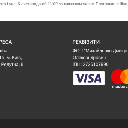
 Дата і час: 6 листопада об 11:00 за київським часом Програма вебіна
РЕСА
РЕКВІЗИТИ
їна,
ФОП "Михайленко Дмитр
5, м. Київ,
Олександрович"
 Редутна, 8
ІПН: 2725107990