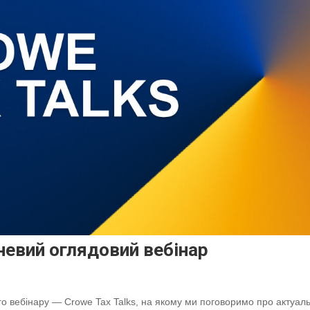
невий оглядовий вебінар
 вебінару — Crowe Tax Talks, на якому ми поговоримо про актуаль