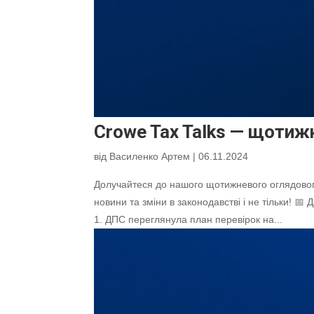
Crowe Tax Talks — щотиж
від
Василенко Артем
|
06.11.2024
Долучайтеся до нашого щотижневого оглядового
новини та зміни в законодавстві і не тільки! 📅
1. ДПС переглянула план перевірок на...