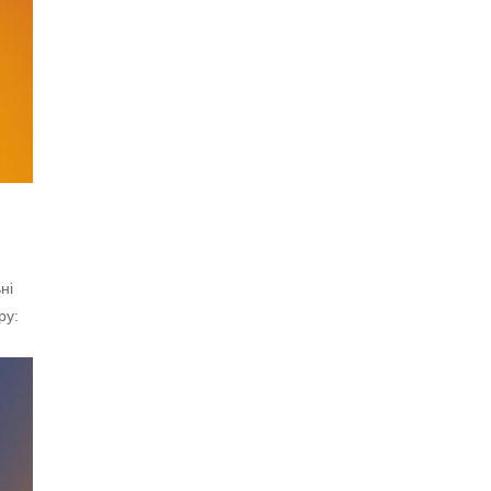
ні
ру: