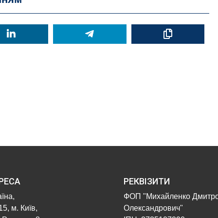
РЕСА
РЕКВІЗИТИ
їна,
ФОП "Михайленко Дмитр
5, м. Київ,
Олександрович"