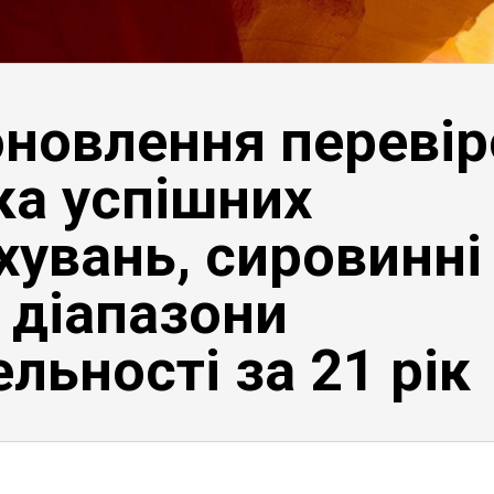
оновлення перевір
ка успішних
хувань, сировинні
 діапазони
льності за 21 рік