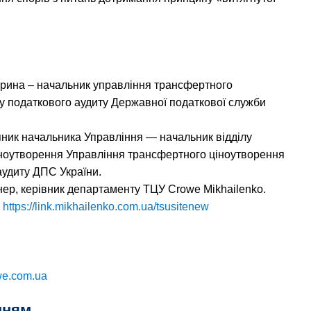
на – начальник управління трансфертного
 податкового аудиту Державної податкової служби
ник начальника Управління — начальник відділу
іноутворення Управління трансфертного ціноутворення
удиту ДПС України.
р, керівник департаменту ТЦУ Crowe Mikhailenko.
:
https://link.mikhailenko.com.ua/tsusitenew
we.com.ua
нням