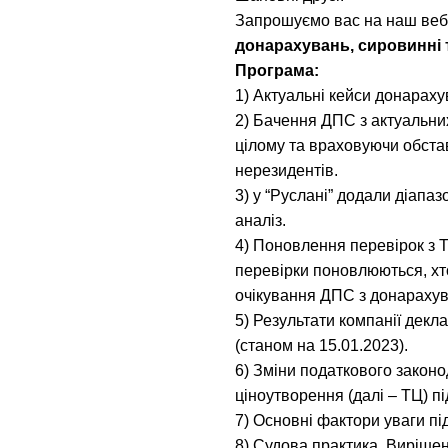
Запрошуємо вас на наш вебі
донарахувань, сировинні т
Програма:
1) Актуальні кейси донарах
2) Бачення ДПС з актуальних
цілому та враховуючи обста
нерезидентів.
3) у “Руслані” додали діапа
аналіз.
4) Поновлення перевірок з Т
перевірки поновлюються, хт
очікування ДПС з донарахув
5) Результати компанії декл
(станом на 15.01.2023).
6) Зміни податкового закон
ціноутворення (далі – ТЦ) під
7) Основні фактори уваги пі
8) Судова практика. Виріше