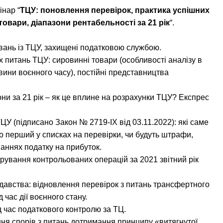
нар “
ТЦУ: поновлення перевірок, практика успішних
овари, діапазони рентабельності за 21 рік
“.
увань із ТЦУ, захищені податковою службою.
 питань ТЦУ: сировинні товари (особливості аналізу в
вини воєнного часу), постійні представництва
зони за 21 рік – як це вплине на розрахунки ТЦУ? Експрес
ЦУ (підписано Закон № 2719-IX від 03.11.2022): які саме
о перший у списках на перевірки, чи будуть штрафи,
аннях податку на прибуток.
арування контрольованих операцій за 2021 звітний рік
одавства: відновлення перевірок з питань трансфертного
 час дії воєнного стану.
д час податкового контролю за ТЦ.
ння спорів з питань дотримання принципу «витягнутої