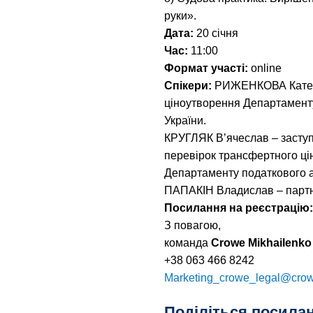
руки».
Дата:
20 січня
Час:
11:00
Формат участі:
onlinе
Спікери:
РИЖЕНКОВА Катери
ціноутворення Департаменту
України.
КРУГЛЯК В’ячеслав – заступ
перевірок трансфертного ц
Департаменту податкового а
ПАПАКІН Владислав – партне
Посилання на реєстрацію
З повагою,
команда
Crowe Mikhailenko
+38 063 466 8242
Marketing_crowe_legal@cro
Поділіться посила