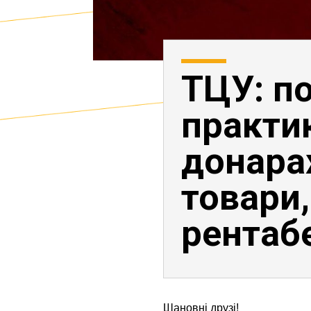
ТЦУ: п
практи
донара
товари,
рентабе
Шановні друзі!