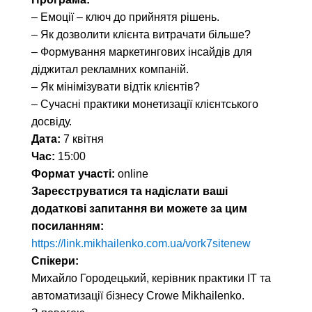
– Емоції – ключ до прийнятя рішень.
– Як дозволити клієнта витрачати більше?
– Формування маркетингових інсайдів для
діджитал рекламних компаній.
– Як мінімізувати відтік клієнтів?
– Сучасні практики монетизації клієнтського
досвіду.
Дата:
7 квітня
Час:
15:00
Формат участі:
onlinе
Зареєструватися та надіслати ваші
додаткові запитання ви можете за цим
посиланням:
https://link.mikhailenko.com.ua/vork7sitenew
Спікери:
Михайло Городецький, керівник практики ІТ та
автоматизації бізнесу Crowe Mikhailenko.