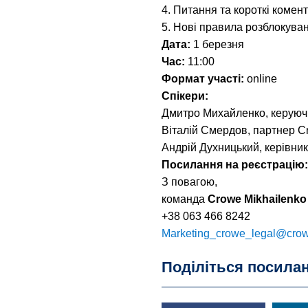
4. Питання та короткі комен
5. Нові правила розблокува
Дата:
1 березня
Час:
11:00
Формат участі:
onlinе
Спікери:
Дмитро Михайленко, керуючи
Віталій Смердов, партнер Cr
Андрій Духницький, керівни
Посилання на реєстрацію
З повагою,
команда
Crowe Mikhailenko
+38 063 466 8242
Marketing_crowe_legal@cro
Поділіться посила