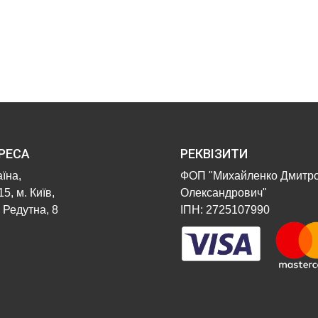
РЕСА
РЕКВІЗИТИ
їна,
ФОП "Михайленко Дмитр
5, м. Київ,
Олександрович"
 Редутна, 8
ІПН: 2725107990