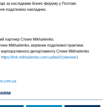
тарі за наслідками бізнес-форуму у Полтаві.
ння податкових накладних.
й партнер Crowe Mikhailenko.
owe Mikhailenko, керівник податкової практики.
к корпоративного департаменту Crowe Mikhailenko
:
https://link.mikhailenko.com.ua/tax01sitenew1
we.com.ua
нням