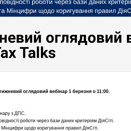
евий оглядовий в
ax Talks
ижневий оглядовий вебінар 1 березня о 11:00.
бінару з ДПС.
відності роботи через бази даних критеріям ДіяСіті.
а Мінцифри щодо коригування правил ДіяСіті.