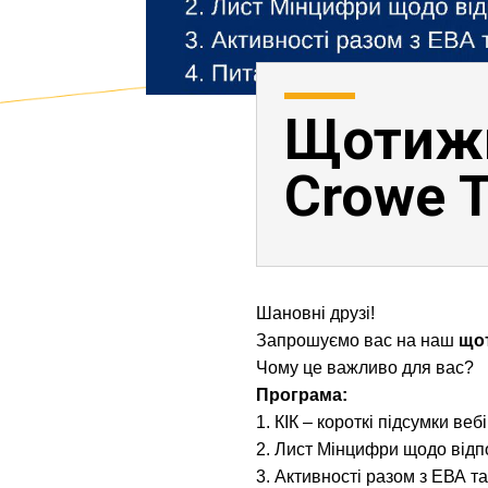
Щотижн
Crowe T
Шановні друзі!
Запрошуємо вас на наш
щот
Чому це важливо для вас?
Програма:
1. КІК – короткі підсумки ве
2. Лист Мінцифри щодо відпо
3. Активності разом з ЕВА т