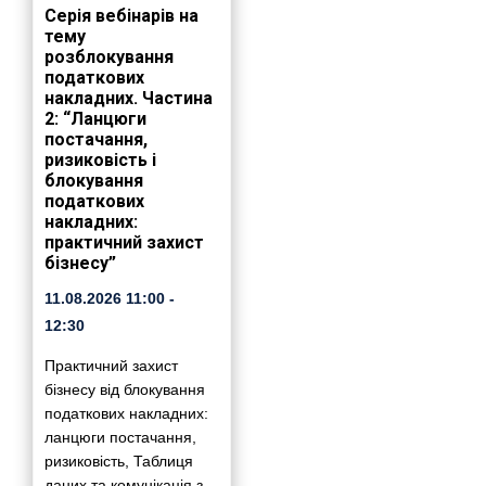
Серія вебінарів на
тему
розблокування
податкових
накладних. Частина
2: “Ланцюги
постачання,
ризиковість і
блокування
податкових
накладних:
практичний захист
бізнесу”
11.08.2026
11:00
-
12:30
Практичний захист
бізнесу від блокування
податкових накладних:
ланцюги постачання,
ризиковість, Таблиця
даних та комунікація з