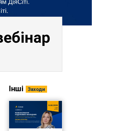
ебінар
Інші
Заходи