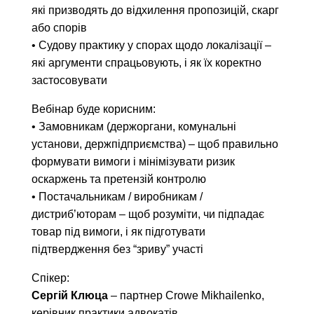
які призводять до відхилення пропозицій, скарг
або спорів
• Судову практику у спорах щодо локалізації –
які аргументи спрацьовують, і як їх коректно
застосовувати
Вебінар буде корисним:
• Замовникам (держоргани, комунальні
установи, держпідприємства) – щоб правильно
формувати вимоги і мінімізувати ризик
оскаржень та претензій контролю
• Постачальникам / виробникам /
дистриб’юторам – щоб розуміти, чи підпадає
товар під вимоги, і як підготувати
підтвердження без “зриву” участі
Спікер:
Сергій Клюца
– партнер Crowe Mikhailenko,
керівник практики адвокатів