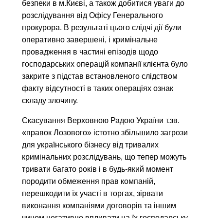
безпеки в м.Києві, а також добитися уваги до
розслідування від Офісу Генерального
прокурора. В результаті цього слідчі дії були
оперативно завершені, і кримінальне
провадження в частині епізодів щодо
господарських операцій компанії клієнта було
закрите з підстав встановленого слідством
факту відсутності в таких операціях ознак
складу злочину.
Скасування Верховною Радою України т.зв.
«правок Лозового» істотно збільшило загрози
для українського бізнесу від тривалих
кримінальних розслідувань, що тепер можуть
тривати багато років і в будь-який момент
породити обмеження прав компаній,
перешкодити їх участі в торгах, зірвати
виконання компаніями договорів та іншим
чином негативно впливати на їх господарську