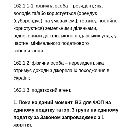
162.1.1-1. фізична особа – резидент, яка
володіє та/або користується (орендує
(суборендує), на умовах емфітевзису, постійно
користується) земельними ділянками,
віднесеними до сільськогосподарських угідь, у
частині мінімального податкового
зобов’язання;
162.1.2. фізична особа – нерезидент, яка
отримує доходи з джерела їх походження в
Україні;
162.1.3. податковий агент.
1. Поки на даний момент ВЗ для ФОП на
єдиному податку та юр. 3 групи на єдиному
податку за Законом запроваджено з 1
жовтня.