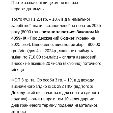
Проте зазначені вище зміни ще раз
переглядатимуть.
Тобто ФОП 1,2,4 гр. – 10% від мінімальної
заробітної плати, встановленої на початок 2025
року (8000 грн.-
встановлюється Законом №
4059- ІХ
«Про державний бюджет України на
2025 рік»). Відповідно, військовий збір – 800,00
грн./міс. (для 4 кв 2024р., якщо не приймуть
зміни, то 710,00 грн./міс.) – сплата авансовий
внесок не пізніше 20 числа (включно) поточного
місяця
ФОП 3 гр. та Юр особи 3 гр. – 1% від доходу,
визначеного згідно із ст. 292 ПКУ (від того ж
Доходу, який визначається для сплати єдиного
податку) – оплата протягом 10 календарних
днів граничного терміну подання квартальної
звітності.