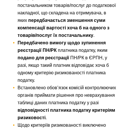
постачальником товарів/послуг до податкової
накладної, що складена на отримувача, в
яких
передбачається зменшення суми
компенсації вартості хоча б на одного з
товарів/послуг їх постачальнику
.
Передбачено вимогу щодо зупинення
реєстрації ПН/РК
платника податку, яким
подано для реєстрації
ПН/РК в ЄРПН, у
разі, якщо такий платник відповідає хоча б
одному критерію ризикованості платника
податку.
Встановлено обов’язок комісій контролюючих
органів приймати рішення про неврахування
таблиці даних платника податку у разі
відповідності платника податку критеріям
ризиковості
.
Щодо критеріїв ризикованості виключено